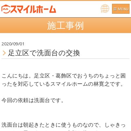
Po
施工事例
we
re
d b
2020/09/01
y
足立区で洗面台の交換
こんにちは。足立区・葛飾区でおうちのちょっと困
ったを対応しているスマイルホームの林寛之です。
今回の依頼は洗面台です。
洗面台は朝起きたときに使うものなので、しゃきっ