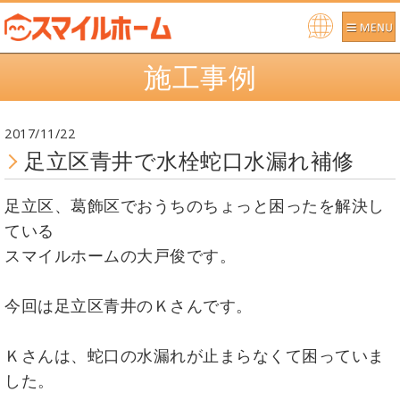
Po
施工事例
we
re
d b
2017/11/22
y
足立区青井で水栓蛇口水漏れ補修
足立区、葛飾区でおうちのちょっと困ったを解決し
ている
スマイルホームの大戸俊です。
今回は足立区青井のＫさんです。
Ｋさんは、蛇口の水漏れが止まらなくて困っていま
した。