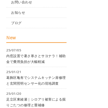
お問い合わせ
お知らせ
ブログ
New
25/07/05
内窓設置で暑さ寒さとサヨナラ！補助
金で費用負担が大幅軽減
25/01/21
葛飾区亀有でシステムキッチン扉修理
と玄関照明センサー化の現地調査
25/01/20
足立区東綾瀬｜シロアリ被害による掘
りごたつの修理と畳補修