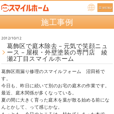
Po
施工事例
we
re
d b
2012/10/12
y
葛飾区で庭木除去 – 元気で笑顔ニュ
ース – 屋根・外壁塗装の専門店 綾
瀬2丁目スマイルホーム
葛飾区雨漏り修理のスマイルフォーム 沼田裕で
す。
今日も、昨日に続いて別のお宅の庭木の作業です。
最近、庭木関係が多くなっている。
夏の間に大きく育った庭木を葉が散る始める前にな
んとかして、って感じかな。