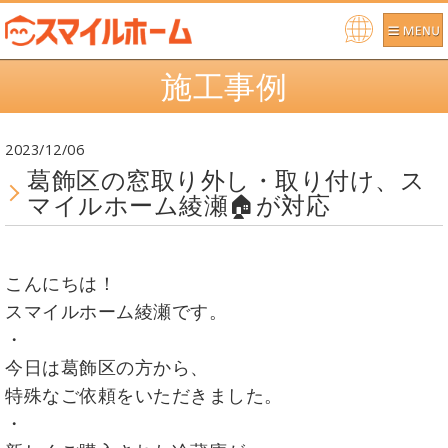
Po
施工事例
we
re
d b
2023/12/06
y
葛飾区の窓取り外し・取り付け、ス
マイルホーム綾瀬🏠が対応
こんにちは！
スマイルホーム綾瀬です。
・
今日は葛飾区の方から、
特殊なご依頼をいただきました。
・