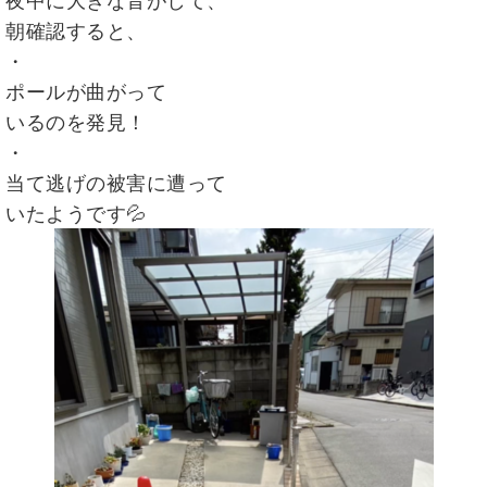
夜中に大きな音がして、
朝確認すると、
・
ポールが曲がって
いるのを発見！
・
当て逃げの被害に遭って
いたようです💦