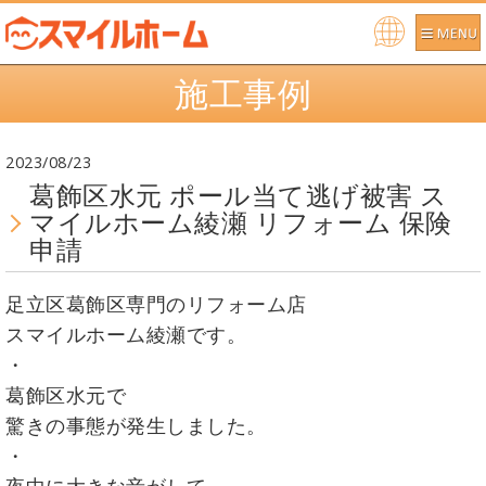
Po
施工事例
we
re
d b
2023/08/23
y
葛飾区水元 ポール当て逃げ被害 ス
マイルホーム綾瀬 リフォーム 保険
申請
足立区葛飾区専門のリフォーム店
スマイルホーム綾瀬です。
・
葛飾区水元で
驚きの事態が発生しました。
・