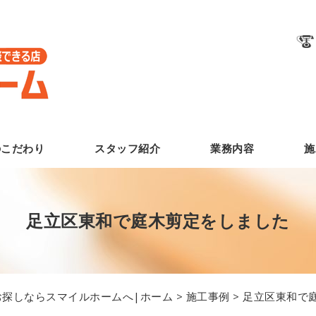
のこだわり
スタッフ紹介
業務内容
施
足立区東和で庭木剪定をしました
探しならスマイルホームへ|ホーム
>
施工事例
> 足立区東和で