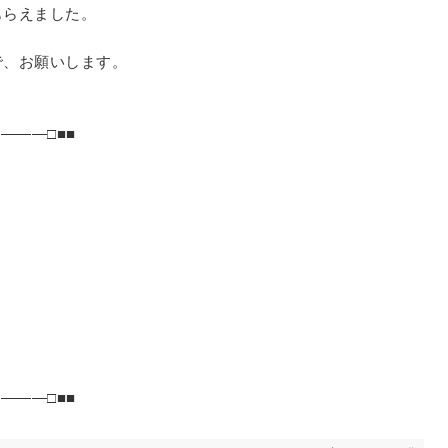
もらえました。
で、お願いします。
―――□■■
―――□■■