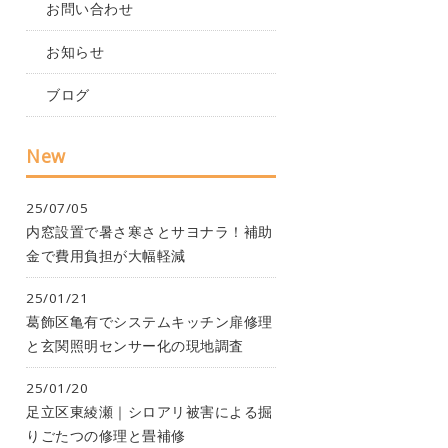
お問い合わせ
お知らせ
ブログ
New
25/07/05
内窓設置で暑さ寒さとサヨナラ！補助
金で費用負担が大幅軽減
25/01/21
葛飾区亀有でシステムキッチン扉修理
と玄関照明センサー化の現地調査
25/01/20
足立区東綾瀬｜シロアリ被害による掘
りごたつの修理と畳補修