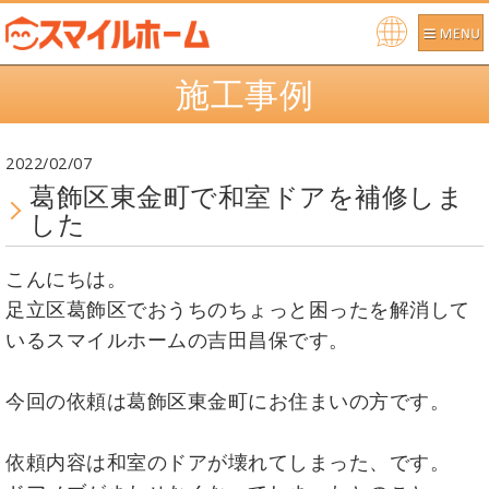
Po
施工事例
we
re
d b
2022/02/07
y
葛飾区東金町で和室ドアを補修しま
した
こんにちは。
足立区葛飾区でおうちのちょっと困ったを解消して
いるスマイルホームの吉田昌保です。
今回の依頼は葛飾区東金町にお住まいの方です。
依頼内容は和室のドアが壊れてしまった、です。