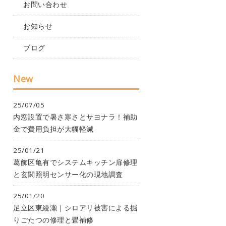
お問い合わせ
お知らせ
ブログ
New
25/07/05
内窓設置で暑さ寒さとサヨナラ！補助
金で費用負担が大幅軽減
25/01/21
葛飾区亀有でシステムキッチン扉修理
と玄関照明センサー化の現地調査
25/01/20
足立区東綾瀬｜シロアリ被害による掘
りごたつの修理と畳補修