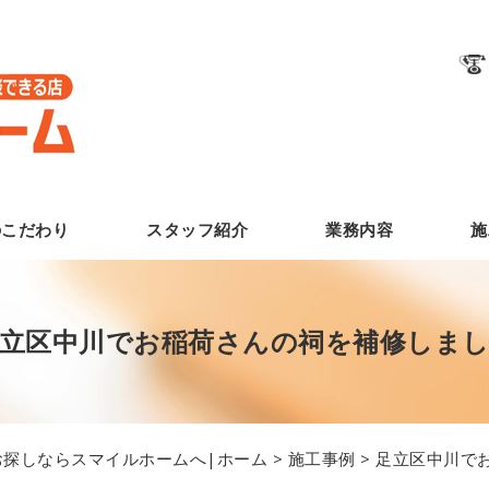
のこだわり
スタッフ紹介
業務内容
施
立区中川でお稲荷さんの祠を補修しま
探しならスマイルホームへ|ホーム
>
施工事例
> 足立区中川で