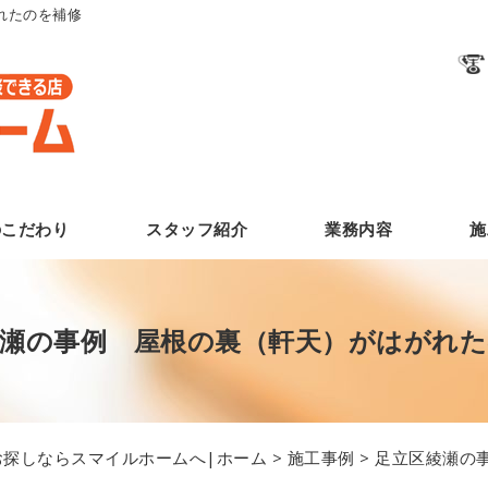
れたのを補修
のこだわり
スタッフ紹介
業務内容
施
綾瀬の事例 屋根の裏（軒天）がはがれた
探しならスマイルホームへ|ホーム
>
施工事例
> 足立区綾瀬の