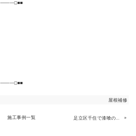
―――□■■
―――□■■
屋根補修
施工事例一覧
»
足立区千住で漆喰の補修