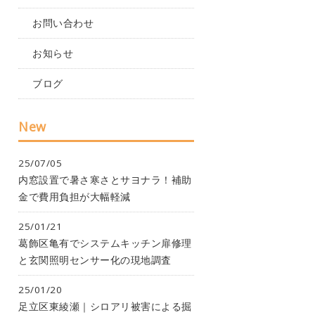
お問い合わせ
お知らせ
ブログ
New
25/07/05
内窓設置で暑さ寒さとサヨナラ！補助
金で費用負担が大幅軽減
25/01/21
葛飾区亀有でシステムキッチン扉修理
と玄関照明センサー化の現地調査
25/01/20
足立区東綾瀬｜シロアリ被害による掘