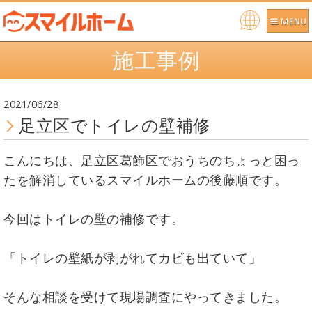
Po
施工事例
we
re
d b
2021/06/28
y
足立区でトイレの壁補修
こんにちは、足立区葛飾区でおうちのちょっと困っ
たを解消しているスマイルホームの後藤順です。
今回はトイレの壁の補修です。
「トイレの壁紙が剥がれてカビも出ていて」
そんな相談を受けて現場調査にやってきました。