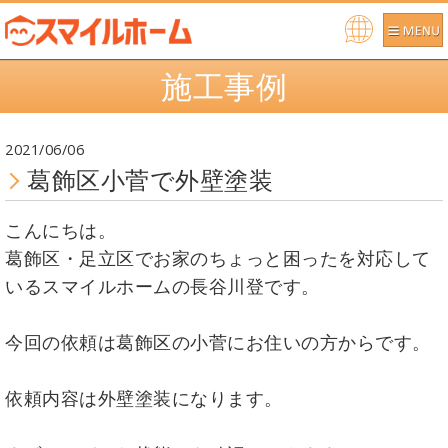
Po
施工事例
we
re
d b
2021/06/06
y
葛飾区小菅で外壁塗装
こんにちは。
葛飾区・足立区でお家のちょっと困ったを対応して
いるスマイルホームの長谷川登です。
今回の依頼は葛飾区の小菅にお住いの方からです。
依頼内容は外壁塗装になります。